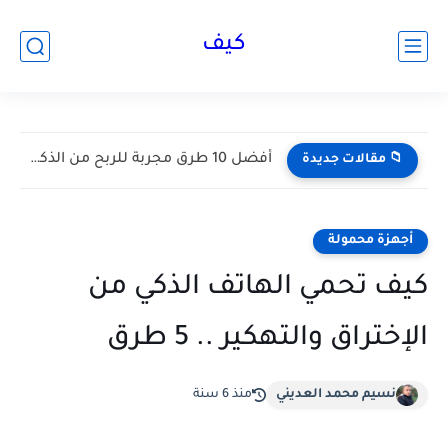
كيف
تويتر بحث فيديو بدون حساب (بحث مُتقدّم تويتر) إكس X...
📁 مقالات جديدة
أجهزة محمولة
كيف تحمي الهاتف الذكي من
الإختراق والتهكير .. 5 طرق
نسيم محمد العديني
منذ 6 سنة