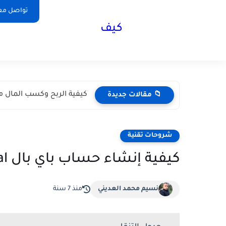
تواصل مع
كيف
كيفية الربح وكسب المال من تيك توك 
📁 مقالات جديدة
شروحات تقنية
كيفية إنشاء حساب باي بال PayPal لإرسال وإستقبال الأموال
نسيم محمد العديني
منذ 7 سنة