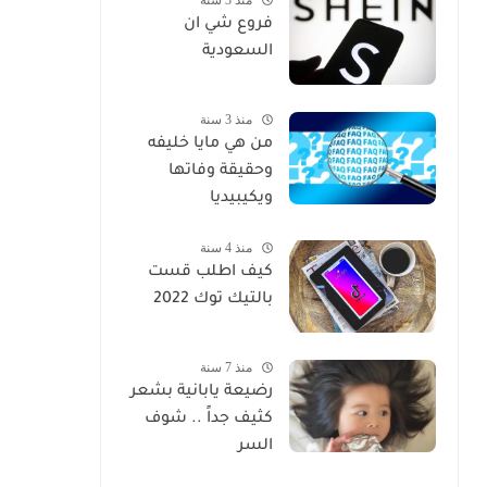
فروع شي ان
السعودية
منذ 3 سنة
من هي مايا خليفه
وحقيقة وفاتها
ويكيبيديا
منذ 4 سنة
كيف اطلب قست
بالتيك توك 2022
منذ 7 سنة
رضيعة يابانية بشعر
كثيف جداً .. شوف
السر