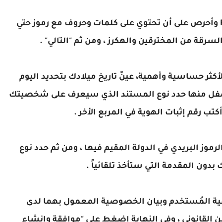
الأن قم بتعيين كلمة المرور الباسورد Password وأحرص على أن تحتوي على كلمات وحروف مع رموز حتي
رقة من المخترقين والهكرز ، ومن ثم "التالي" .
كثر حساسية وأهمية، عينّ تاريخ ميلادك بتحديد اليوم
أسفل منها حدد نوع المستند الذي سيعرف على شخصيتك
موز البريدي في الدولة المقيم فيها ، ومن ثم حدد نوع
دون المقدمة التي ستأخذ تلقائياً .
قية المُستخدم وبيان الخصوصية المعمول بهما لدى
السن القانوني ، وفي النهاية إضغط على "موافقة وإنشاء