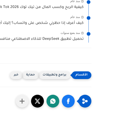
منذ عام
كيفية الربح وكسب المال من تيك توك Tik Tok 2026...
منذ عام
كيف أعرف إذا حظرني شخص على واتساب؟ إليك أبرز
منذ بضع سنوات
تحميل تطبيق DeepSeek للذكاء الاصطناعي منافس ChatGPT
برامج وتطبيقات
حماية
خبر