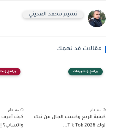
نسيم محمد العديني
مقالات قد تهمك
برامج وتطبيقات
برامج وتط
منذ عام
منذ عام
كيفية الربح وكسب المال من تيك
كيف أعرف 
توك Tik Tok 2026...
واتساب؟ إلي