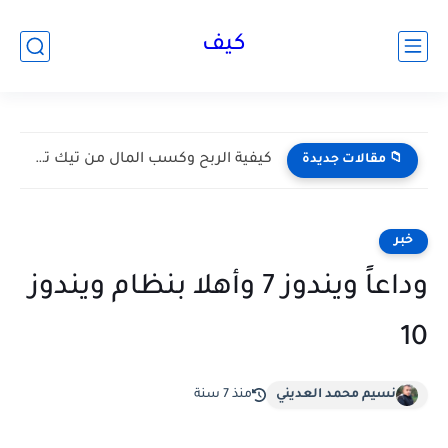
كيف
كيفية الربح وكسب المال من تيك توك Tik Tok 2026...
📁 مقالات جديدة
خبر
وداعاً ويندوز 7 وأهلا بنظام ويندوز
10
نسيم محمد العديني
منذ 7 سنة