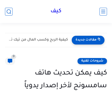
كيف
كيفية الربح وكسب المال من تيك توك Tik Tok 2026...
📁 مقالات جديدة
0
شروحات تقنية
كيف يمكن تحديث هاتف
سامسونج لأخر إصدار يدوياً